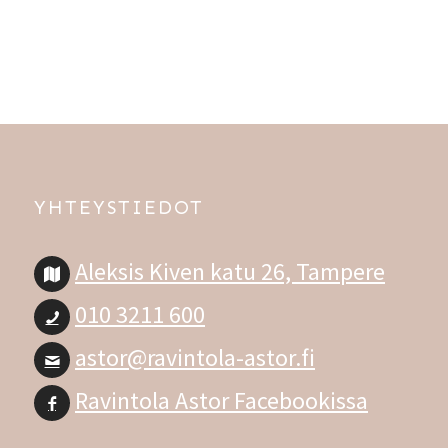
YHTEYSTIEDOT
Aleksis Kiven katu 26, Tampere
010 3211 600
astor@ravintola-astor.fi
Ravintola Astor Facebookissa