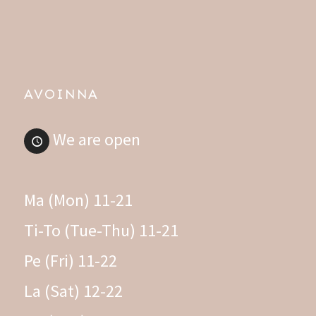
AVOINNA
We are open
Ma (Mon) 11-21
Ti-To (Tue-Thu) 11-21
Pe (Fri) 11-22
La (Sat) 12-22